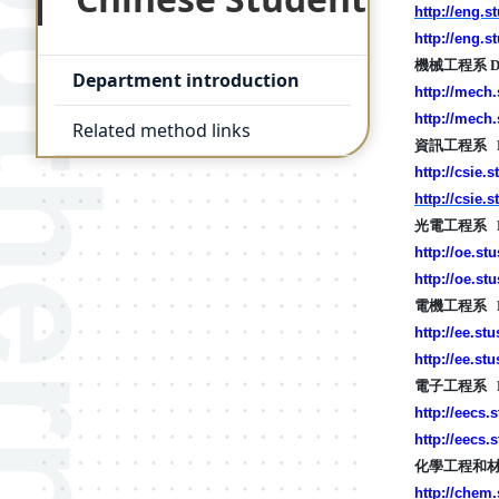
http://eng.s
http://eng.s
機械工程系 Depa
Department introduction
http://mech.
http://mech.
Related method links
資訊工程系 Depa
http://csie.s
http://csie.
光電工程系 Depa
http://oe.st
http://oe.st
電機工程系 Depar
http://ee.st
http://ee.st
電子工程系 Depar
http://eecs.
http://eecs.
化學工程和材料工程系
http://chem.