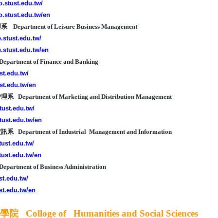
fo.stust.edu.tw/
fo.stust.edu.tw/en
partment of Leisure Business Management
e.stust.edu.tw/
re.stust.edu.tw/en
rtment of Finance and Banking
ust.edu.tw/
ust.edu.tw/en
epartment of Marketing and Distribution Management
tust.edu.tw/
tust.edu.tw/en
epartment of Industrial Management and Information
tust.edu.tw/
stust.edu.tw/en
tment of Business Administration
st.edu.tw/
ust.edu.tw/en
Colloge of Humanities and Social Sciences