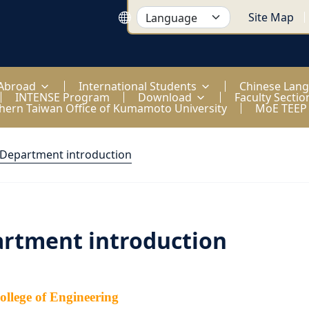
Site Map
 Abroad
International Students
Chinese Lan
INTENSE Program
Download
Faculty Sectio
hern Taiwan Office of Kumamoto University
MoE TEEP
Department introduction
rtment introduction
lege of Engineering