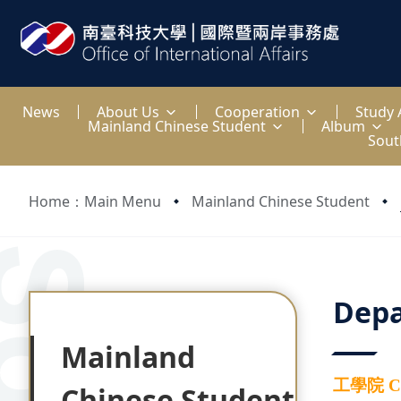
:::
News
About Us
Cooperation
Study
Mainland Chinese Student
Album
Sout
Home：Main Menu
Mainland Chinese Student
:::
:::
Depa
Mainland
工學院 Col
Chinese Student