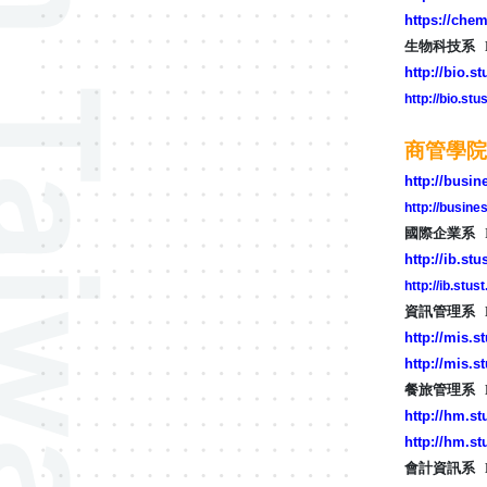
https://chem
生物科技系 Depa
http://bio.s
http://bio.stu
商管學院 Co
http://busin
http://busine
國際企業系 Inte
http://ib.stu
http://ib.stus
資訊管理系 Depa
http://mis.s
http://mis.s
餐旅管理系 Depa
http://hm.st
http://hm.st
會計資訊系 Depar