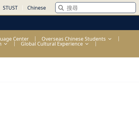
STUST
Chinese
guage Center
Overseas Chinese Students
n
Global Cultural Experience