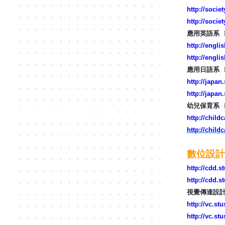
http://societ
http://socie
應用英語系 Depa
http://engli
http://engli
應用日語系 Depa
http://japan
http://japan
幼兒保育系 Depa
http://child
http://child
數位設計學院
http://cdd.s
http://cdd.s
視覺傳達設計系 De
http://vc.stu
http://vc.st