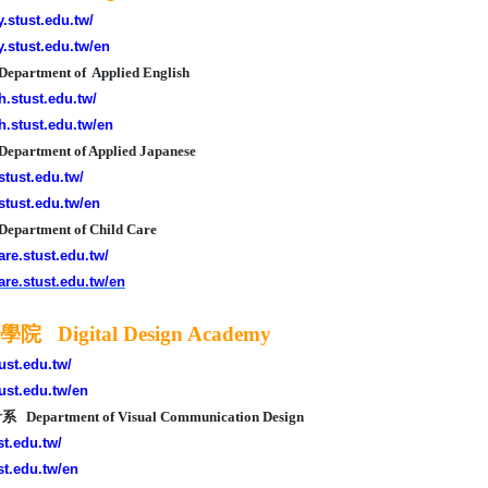
y.stust.edu.tw/
ty.stust.edu.tw/en
rtment of Applied English
sh.stust.edu.tw/
sh.stust.edu.tw/en
rtment of Applied Japanese
.stust.edu.tw/
.stust.edu.tw/en
rtment of Child Care
care.stust.edu.tw/
care.stust.edu.tw/en
 Digital Design Academy
tust.edu.tw/
tust.edu.tw/en
partment of Visual Communication Design
st.edu.tw/
ust.edu.tw/en