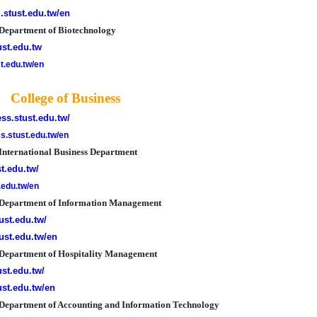
.stust.edu.tw/en
rtment of Biotechnology
tust.edu.tw
st.edu.tw/en
llege of Business
ess.stust.edu.tw/
ss.stust.edu.tw/en
rnational Business Department
st.edu.tw/
t.edu.tw/en
rtment of Information Management
tust.edu.tw/
tust.edu.tw/en
rtment of Hospitality Management
ust.edu.tw/
ust.edu.tw/en
tment of Accounting and Information Technology