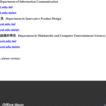
rtment of Information Communication
st.edu.tw/
st.edu.tw/en
partment fo Innovative Product Design
tust.edu.tw/
tust.edu.tw/en
系 Department fo Multimedia and Computer Entertainment Sciences
tust.edu.tw/
tust.edu.tw/en
, please contact.
Office Hour