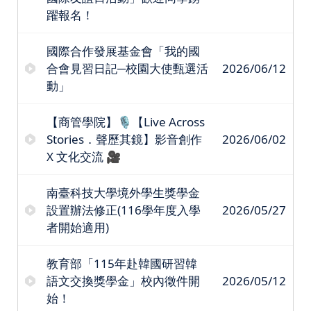
躍報名！
國際合作發展基金會「我的國
合會見習日記─校園大使甄選活
2026/06/12
動」
【商管學院】🎙️【Live Across
Stories．聲歷其鏡】影音創作
2026/06/02
X 文化交流 🎥
南臺科技大學境外學生獎學金
設置辦法修正(116學年度入學
2026/05/27
者開始適用)
教育部「115年赴韓國研習韓
語文交換獎學金」校內徵件開
2026/05/12
始！