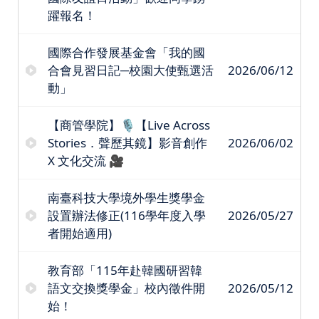
躍報名！
國際合作發展基金會「我的國
合會見習日記─校園大使甄選活
2026/06/12
動」
【商管學院】🎙️【Live Across
Stories．聲歷其鏡】影音創作
2026/06/02
X 文化交流 🎥
南臺科技大學境外學生獎學金
設置辦法修正(116學年度入學
2026/05/27
者開始適用)
教育部「115年赴韓國研習韓
語文交換獎學金」校內徵件開
2026/05/12
始！