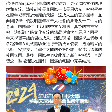
讓他們深刻感受到臺灣的獨特魅力，更促進跨文化的理
解和交流。該校副校長兼國際事務長周德光，祝福學生
在龍年裡翱翔於知識的天際，達成人生的更多巔峰，並
向國際學生們說明龍年在華人社會的象徵及十二生肖的
意涵。國際學生用流利的中文互相送上真摯的吉祥祝
福，這彰顯了跨文化交流的溫馨與愉悅也展現了同學一
年來學習華語的傑出成果。活動現場，國際學生們參與
各種跨年互動式體驗並進行華語成果發表，透過精采的
活動，安排拉近了學生之間的心靈距離，營造出溫馨的
校園氛圍。最後，國際生們彼此互道新年祝福語，合影
留念，整場活動在順利、圓滿的氛圍中完美結束。