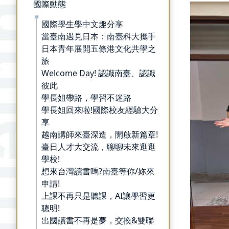
國際動態
國際學生學中文趣分享
當臺南遇見日本：南臺科大攜手
日本青年展開五條港文化共學之
旅
Welcome Day! 認識南臺、認識
彼此
學長姐帶路，學習不迷路
學長姐回來啦!國際校友經驗大分
享
越南講師來臺深造，開啟新篇章!
臺日人才大交流，聊聊未來逛逛
學校!
想來台灣讀書嗎?南臺等你/妳來
申請!
上課不再只是聽課，AI讓學習更
聰明!
出國讀書不再是夢，交換&雙聯