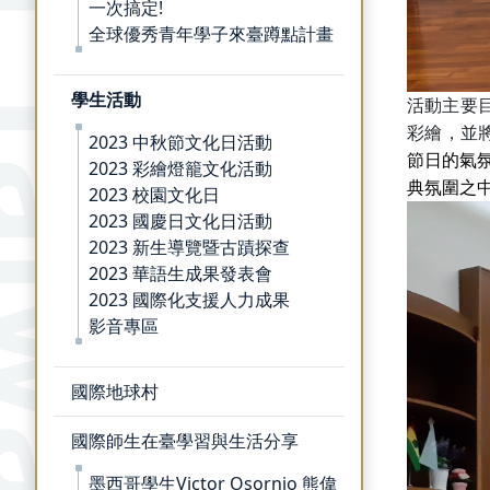
一次搞定!
全球優秀青年學子來臺蹲點計畫
學生活動
活動主要
彩繪，並
2023 中秋節文化日活動
節日的氣
2023 彩繪燈籠文化活動
典氛圍之
2023 校園文化日
2023 國慶日文化日活動
2023 新生導覽暨古蹟探查
2023 華語生成果發表會
2023 國際化支援人力成果
影音專區
國際地球村
國際師生在臺學習與生活分享
墨西哥學生Victor Osornio 熊偉