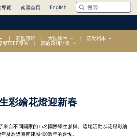
站導覽
南臺首頁
English
新型專班
大陸學生
活動相本
育部TEEP專區
高教深耕計畫
學生彩繪花燈迎新春
了來自不同國家的
15
名國際學生參與。這場活動以花燈彩繪
龍年及欣逢臺南建城
400
週年的喜悅。