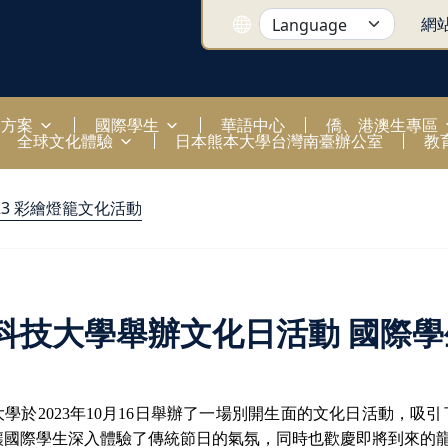
網
國方案
國際學生
華語中心
僑、港澳生專區
全球文化體驗
日本熊本大學台灣南臺辦公室
教
23 彩繪燈籠文化活動
科技大學舉辦文化日活動 國際
大學於
2023
年
10
月
16
日舉辦了一場別開生面的文化日活動，吸引
讓國際學生深入體驗了傳統節日的氣氛，同時也歡慶即將到來的