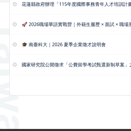
花蓮縣政府辦理「115年度國際事務青年人才培訓計
🚀 2026職場華語實戰營｜外籍生履歷 × 面試 × 職場
🎓 南臺科大｜2026 夏季企業徵才說明會
國家研究院公開徵求「公費留學考試甄選新制草案」
:::