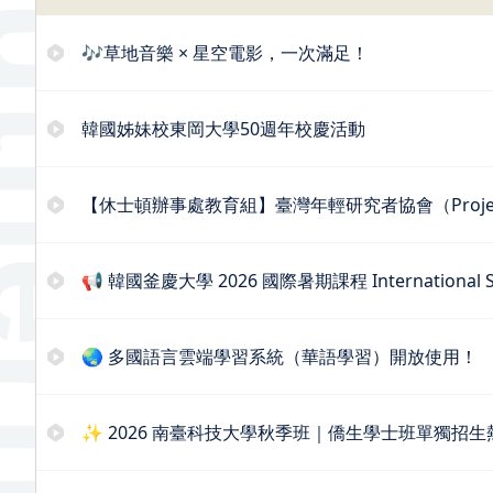
🎶草地音樂 × 星空電影，一次滿足！
韓國姊妹校東岡大學50週年校慶活動
【休士頓辦事處教育組】臺灣年輕研究者協會（Projec
📢 韓國釜慶大學 2026 國際暑期課程 International Su
🌏 多國語言雲端學習系統（華語學習）開放使用！
✨ 2026 南臺科技大學秋季班｜僑生學士班單獨招生