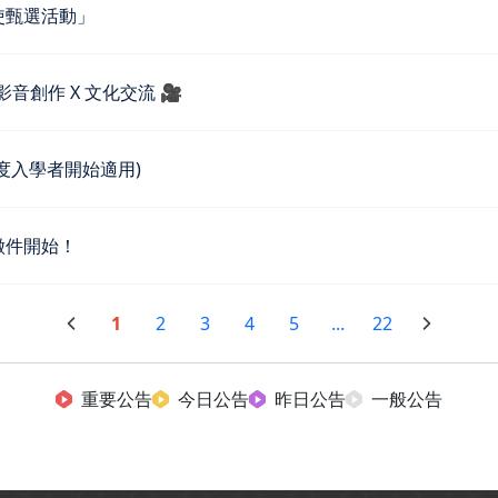
使甄選活動」
】影音創作 X 文化交流 🎥
度入學者開始適用)
徵件開始！
1
2
3
4
5
...
22
重要公告
今日公告
昨日公告
一般公告