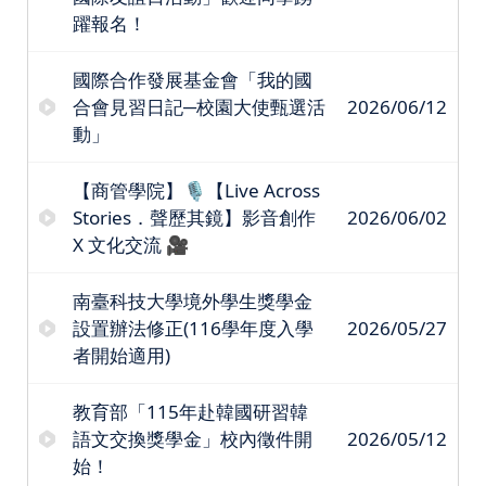
躍報名！
國際合作發展基金會「我的國
合會見習日記─校園大使甄選活
2026/06/12
動」
【商管學院】🎙️【Live Across
Stories．聲歷其鏡】影音創作
2026/06/02
X 文化交流 🎥
南臺科技大學境外學生獎學金
設置辦法修正(116學年度入學
2026/05/27
者開始適用)
教育部「115年赴韓國研習韓
語文交換獎學金」校內徵件開
2026/05/12
始！