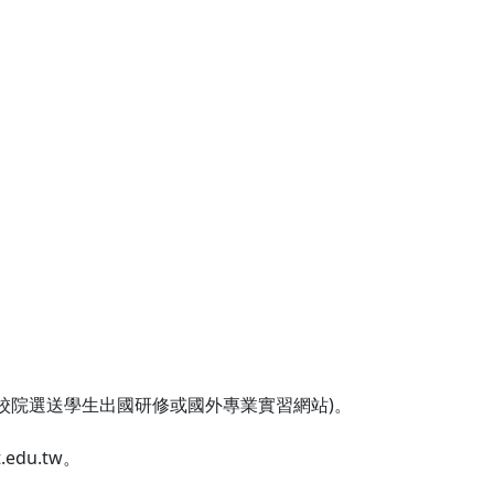
n/4 (國內大專校院選送學生出國研修或國外專業實習網站)。
du.tw。