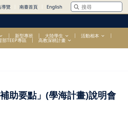
站導覽
南臺首頁
English
新型專班
大陸學生
活動相本
育部TEEP專區
高教深耕計畫
補助要點」(學海計畫)說明會