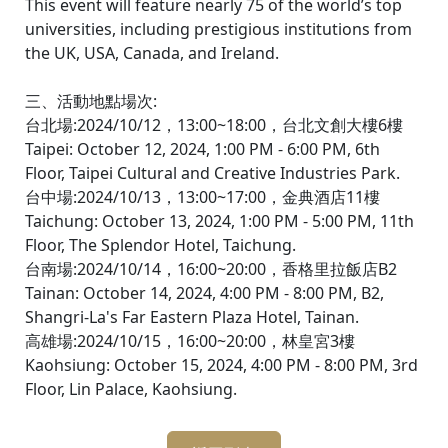
This event will feature nearly 75 of the world’s top
universities, including prestigious institutions from
the UK, USA, Canada, and Ireland.
三、活動地點場次:
台北場:2024/10/12，13:00~18:00，台北文創大樓6樓
Taipei: October 12, 2024, 1:00 PM - 6:00 PM, 6th
Floor, Taipei Cultural and Creative Industries Park.
台中場:2024/10/13，13:00~17:00，金典酒店11樓
Taichung: October 13, 2024, 1:00 PM - 5:00 PM, 11th
Floor, The Splendor Hotel, Taichung.
台南場:2024/10/14，16:00~20:00，香格里拉飯店B2
Tainan: October 14, 2024, 4:00 PM - 8:00 PM, B2,
Shangri-La's Far Eastern Plaza Hotel, Tainan.
高雄場:2024/10/15，16:00~20:00，林皇宮3樓
Kaohsiung: October 15, 2024, 4:00 PM - 8:00 PM, 3rd
Floor, Lin Palace, Kaohsiung.