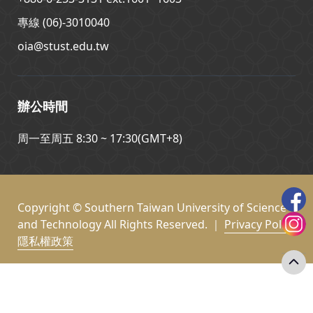
專線 (06)-3010040
oia@stust.edu.tw
辦公時間
周一至周五 8:30 ~ 17:30(GMT+8)
Copyright © Southern Taiwan University of Science
and Technology All Rights Reserved. ｜
Privacy Policy
隱私權政策